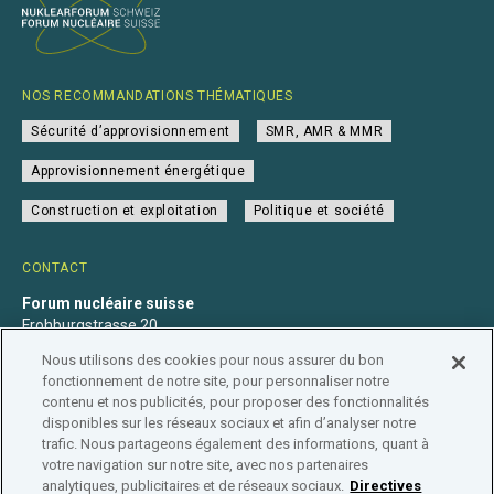
NOS RECOMMANDATIONS THÉMATIQUES
Sécurité d’approvisionnement
SMR, AMR & MMR
Approvisionnement énergétique
Construction et exploitation
Politique et société
CONTACT
Forum nucléaire suisse
Frohburgstrasse 20
4600 Olten
Nous utilisons des cookies pour nous assurer du bon
+41 31 560 36 50
fonctionnement de notre site, pour personnaliser notre
info@nuklearforum.ch
contenu et nos publicités, pour proposer des fonctionnalités
disponibles sur les réseaux sociaux et afin d’analyser notre
trafic. Nous partageons également des informations, quant à
votre navigation sur notre site, avec nos partenaires
analytiques, publicitaires et de réseaux sociaux.
Directives