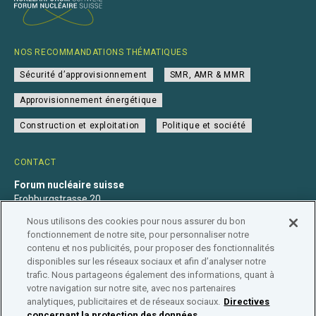
NOS RECOMMANDATIONS THÉMATIQUES
Sécurité d’approvisionnement
SMR, AMR & MMR
Approvisionnement énergétique
Construction et exploitation
Politique et société
CONTACT
Forum nucléaire suisse
Frohburgstrasse 20
4600 Olten
Nous utilisons des cookies pour nous assurer du bon
+41 31 560 36 50
fonctionnement de notre site, pour personnaliser notre
info@nuklearforum.ch
contenu et nos publicités, pour proposer des fonctionnalités
disponibles sur les réseaux sociaux et afin d’analyser notre
trafic. Nous partageons également des informations, quant à
votre navigation sur notre site, avec nos partenaires
analytiques, publicitaires et de réseaux sociaux.
Directives
Déclaration de confidentialité
Impressum
Affiliation
concernant la protection des données