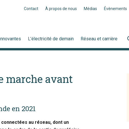
Contact
À propos de nous
Médias
Évènements
innovantes
L’électricité de demain
Réseau et carrière
re marche avant
nde en 2021
té connectées au réseau, dont un