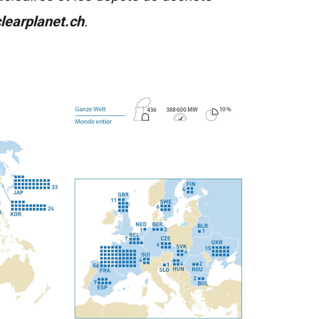
earplanet.c
h
.