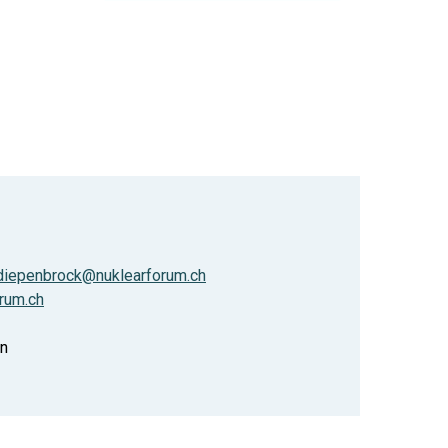
.diepenbrock@nuklearforum.ch
rum.ch
en