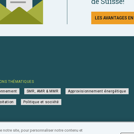
de Suisse!
LES AVANTAGES E
ONS THÉMATIQUES
ionnement
SMR, AMR & MMR
Approvisionnement énergétique
oitation
Politique et société
notre site, pour personnaliser notre contenu et