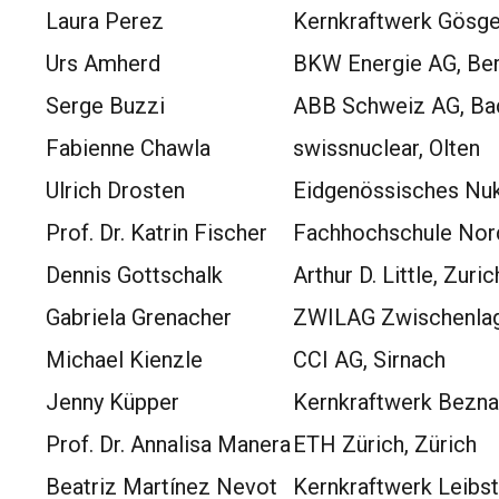
Laura Perez
Kernkraftwerk Gösge
Urs Amherd
BKW Energie AG, Be
Serge Buzzi
ABB Schweiz AG, Ba
Fabienne Chawla
swissnuclear, Olten
Ulrich Drosten
Eidgenössisches Nukl
Prof. Dr. Katrin Fischer
Fachhochschule Nor
Dennis Gottschalk
Arthur D. Little, Zuric
Gabriela Grenacher
ZWILAG Zwischenlag
Michael Kienzle
CCI AG, Sirnach
Jenny Küpper
Kernkraftwerk Bezna
Prof. Dr. Annalisa Manera
ETH Zürich, Zürich
Beatriz Martínez Nevot
Kernkraftwerk Leibst