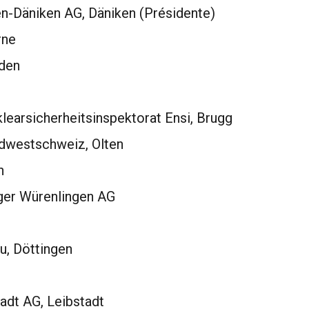
n-Däniken AG, Däniken (Présidente)
rne
den
earsicherheitsinspektorat Ensi, Brugg
dwestschweiz, Olten
h
er Würenlingen AG
u, Döttingen
adt AG, Leibstadt