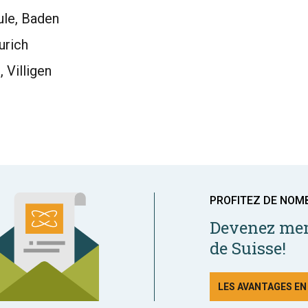
ule, Baden
urich
, Villigen
PROFITEZ DE NOM
Devenez mem
de Suisse!
LES AVANTAGES E