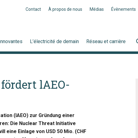
Contact
À propos de nous
Médias
Évènements
innovantes
L’électricité de demain
Réseau et carrière
fördert lAEO-
ation (IAEO) zur Gründung einer
n: Die Nuclear Threat Initiative
will eine Einlage von USD 50 Mio. (CHF