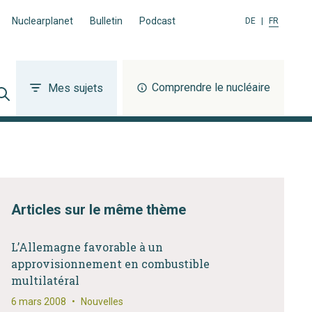
Nuclearplanet
Bulletin
Podcast
DE
|
FR
Comprendre le nucléaire
Mes sujets
Articles sur le même thème
L’Allemagne favorable à un
approvisionnement en combustible
multilatéral
6 mars 2008
•
Nouvelles