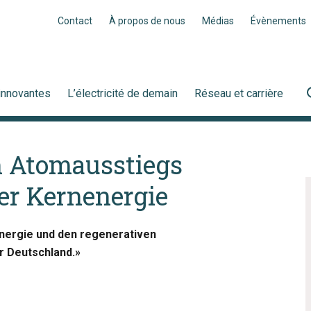
Contact
À propos de nous
Médias
Évènements
innovantes
L’électricité de demain
Réseau et carrière
n Atomausstiegs
der Kernenergie
energie und den regenerativen
ür Deutschland.»