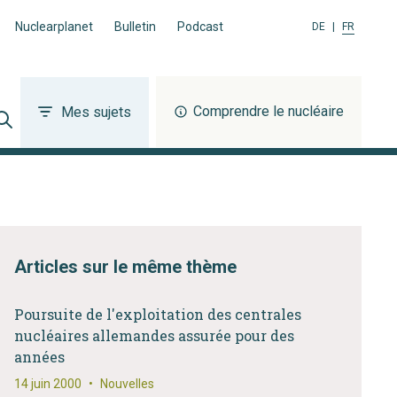
Nuclearplanet
Bulletin
Podcast
DE
|
FR
Comprendre le nucléaire
Mes sujets
Articles sur le même thème
Poursuite de l'exploitation des centrales
nucléaires allemandes assurée pour des
années
14 juin 2000
•
Nouvelles