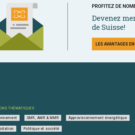
PROFITEZ DE NOM
Devenez mem
de Suisse!
LES AVANTAGES E
ONS THÉMATIQUES
ionnement
SMR, AMR & MMR
Approvisionnement énergétique
oitation
Politique et société