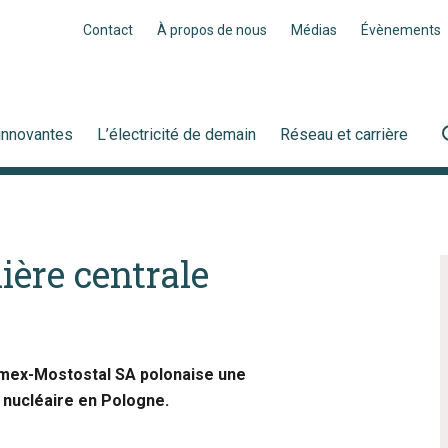
Contact
À propos de nous
Médias
Évènements
innovantes
L’électricité de demain
Réseau et carrière
ière centrale
limex-Mostostal SA polonaise une
e nucléaire en Pologne.