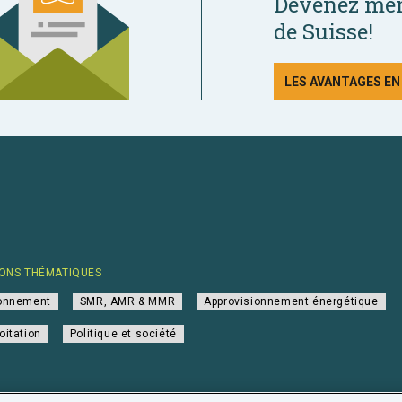
Devenez mem
de Suisse!
LES AVANTAGES E
ONS THÉMATIQUES
ionnement
SMR, AMR & MMR
Approvisionnement énergétique
oitation
Politique et société