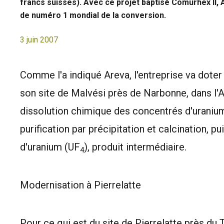
francs suisses). Avec ce projet baptisé Comurhex II, 
de numéro 1 mondial de la conversion.
3 juin 2007
Comme l'a indiqué Areva, l'entreprise va doter
son site de Malvési près de Narbonne, dans l'Au
dissolution chimique des concentrés d'uranium
purification par précipitation et calcination, pu
d'uranium (UF
), produit intermédiaire.
4
Modernisation à Pierrelatte
Pour ce qui est du site de Pierrelatte près du