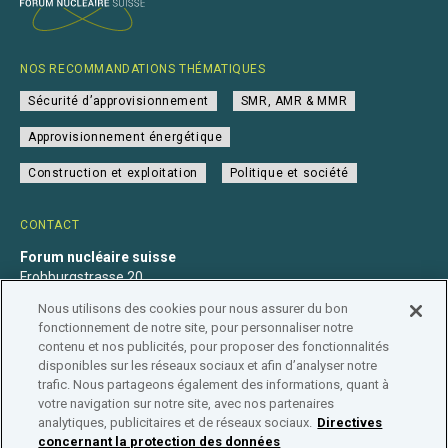
NOS RECOMMANDATIONS THÉMATIQUES
Sécurité d’approvisionnement
SMR, AMR & MMR
Approvisionnement énergétique
Construction et exploitation
Politique et société
CONTACT
Forum nucléaire suisse
Frohburgstrasse 20
4600 Olten
Nous utilisons des cookies pour nous assurer du bon
+41 31 560 36 50
fonctionnement de notre site, pour personnaliser notre
info@nuklearforum.ch
contenu et nos publicités, pour proposer des fonctionnalités
disponibles sur les réseaux sociaux et afin d’analyser notre
trafic. Nous partageons également des informations, quant à
votre navigation sur notre site, avec nos partenaires
analytiques, publicitaires et de réseaux sociaux.
Directives
Déclaration de confidentialité
Impressum
Affiliation
concernant la protection des données