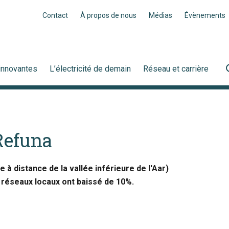
Contact
À propos de nous
Médias
Évènements
innovantes
L’électricité de demain
Réseau et carrière
Refuna
 distance de la vallée inférieure de l'Aar)
x réseaux locaux ont baissé de 10%.