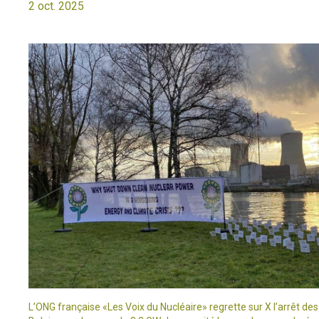
2 oct. 2025
L’ONG française «Les Voix du Nucléaire» regrette sur X l’arrêt des