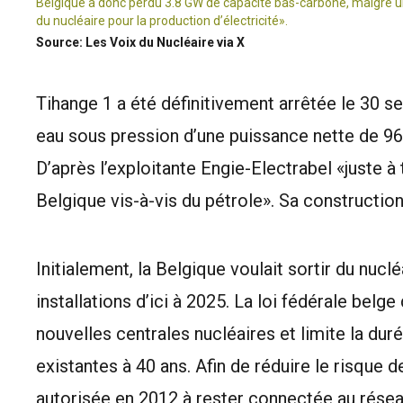
Belgique a donc perdu 3.8 GW de capacité bas-carbone, malgré une
du nucléaire pour la production d’électricité».
Source: Les Voix du Nucléaire via X
Tihange 1 a été définitivement arrêtée le 30 s
eau sous pression d’une puissance nette de 9
D’après l’exploitante Engie-Electrabel «juste 
Belgique vis-à-vis du pétrole». Sa construction
Initialement, la Belgique voulait sortir du nuclé
installations d’ici à 2025. La loi fédérale belg
nouvelles centrales nucléaires et limite la du
existantes à 40 ans. Afin de réduire le risque d
autorisée en
2012
à rester connectée au résea