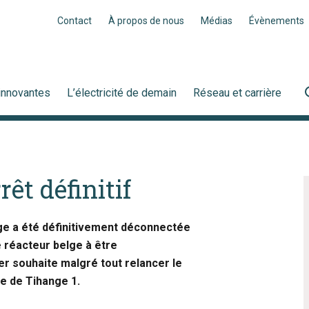
Contact
À propos de nous
Médias
Évènements
innovantes
L’électricité de demain
Réseau et carrière
rêt définitif
nge a été définitivement déconnectée
e réacteur belge à être
r souhaite malgré tout relancer le
e de Tihange 1.