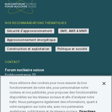
NOS RECOMMANDATIONS THÉMATIQUES
Sécurité d’approvisionnement
SMR, AMR & MMR
Approvisionnement énergétique
Construction et exploitation
Politique et société
CONTACT
Forum nucléaire suisse
Frohburgstrasse 20
4600 Olten
Nous utilisons des cookies pour nous assurer du bon
+41 31 560 36 50
fonctionnement de notre site, pour personnaliser notre
info@nuklearforum.ch
contenu et nos publicités, pour proposer des fonctionnalités
disponibles sur les réseaux sociaux et afin d’analyser notre
trafic. Nous partageons également des informations, quant à
votre navigation sur notre site, avec nos partenaires
analytiques, publicitaires et de réseaux sociaux.
Directives