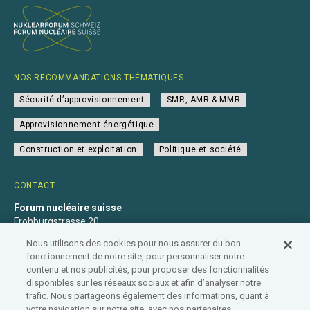
NOS RECOMMANDATIONS THÉMATIQUES
Sécurité d’approvisionnement
SMR, AMR & MMR
Approvisionnement énergétique
Construction et exploitation
Politique et société
CONTACT
Forum nucléaire suisse
Frohburgstrasse 20
4600 Olten
Nous utilisons des cookies pour nous assurer du bon
+41 31 560 36 50
fonctionnement de notre site, pour personnaliser notre
info@nuklearforum.ch
contenu et nos publicités, pour proposer des fonctionnalités
disponibles sur les réseaux sociaux et afin d’analyser notre
trafic. Nous partageons également des informations, quant à
votre navigation sur notre site, avec nos partenaires