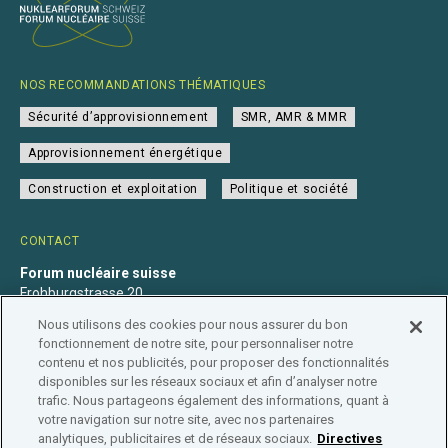
NOS RECOMMANDATIONS THÉMATIQUES
Sécurité d’approvisionnement
SMR, AMR & MMR
Approvisionnement énergétique
Construction et exploitation
Politique et société
CONTACT
Forum nucléaire suisse
Frohburgstrasse 20
4600 Olten
Nous utilisons des cookies pour nous assurer du bon
+41 31 560 36 50
fonctionnement de notre site, pour personnaliser notre
info@nuklearforum.ch
contenu et nos publicités, pour proposer des fonctionnalités
disponibles sur les réseaux sociaux et afin d’analyser notre
trafic. Nous partageons également des informations, quant à
votre navigation sur notre site, avec nos partenaires
analytiques, publicitaires et de réseaux sociaux.
Directives