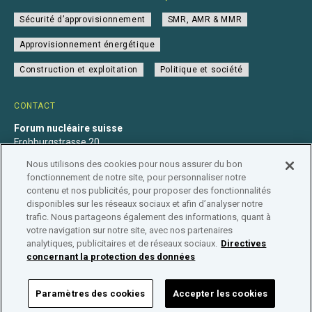
Sécurité d’approvisionnement
SMR, AMR & MMR
Approvisionnement énergétique
Construction et exploitation
Politique et société
CONTACT
Forum nucléaire suisse
Frohburgstrasse 20
4600 Olten
Nous utilisons des cookies pour nous assurer du bon
+41 31 560 36 50
fonctionnement de notre site, pour personnaliser notre
info@nuklearforum.ch
contenu et nos publicités, pour proposer des fonctionnalités
disponibles sur les réseaux sociaux et afin d’analyser notre
trafic. Nous partageons également des informations, quant à
votre navigation sur notre site, avec nos partenaires
analytiques, publicitaires et de réseaux sociaux.
Directives
Déclaration de confidentialité
Impressum
Affiliation
concernant la protection des données
Répertoire des entreprises
Paramètres des cookies
Accepter les cookies
FORUM NUCLÉAIRE SUISSE © 2026