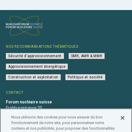
NOS RECOMMANDATIONS THÉMATIQUES
Sécurité d’approvisionnement
SMR, AMR & MMR
Approvisionnement énergétique
Construction et exploitation
Politique et société
CONTACT
Forum nucléaire suisse
Frohburgstrasse 20
4600 Olten
Nous utilisons des cookies pour nous assurer du bon
+41 31 560 36 50
fonctionnement de notre site, pour personnaliser notre
info@nuklearforum.ch
contenu et nos publicités, pour proposer des fonctionnalités