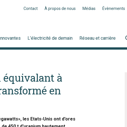
Contact
À propos de nous
Médias
Évènements
innovantes
L’électricité de demain
Réseau et carrière
 équivalant à
transformé en
watts», les Etats-Unis ont d'ores
le, de 450 t d'uranium hautement