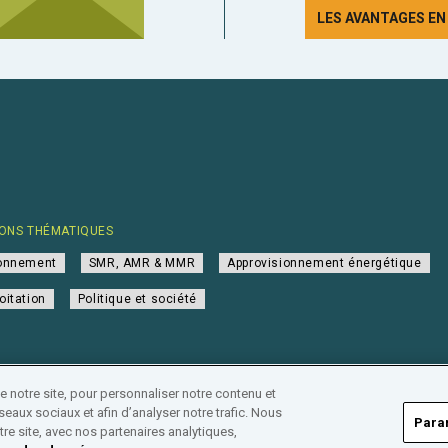
LES AVANTAGES E
ONS THÉMATIQUES
ionnement
SMR, AMR & MMR
Approvisionnement énergétique
oitation
Politique et société
notre site, pour personnaliser notre contenu et
eaux sociaux et afin d’analyser notre trafic. Nous
Para
re site, avec nos partenaires analytiques,
•
Répertoire des entreprises