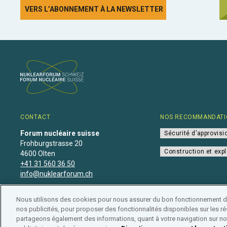
VERS L’ABONNEMENT À LA NEWSLETTER
CONTACT
NOS RECOMMANDATI
Forum nucléaire suisse
Sécurité d’approvis
Frohburgstrasse 20
Construction et expl
4600 Olten
+41 31 560 36 50
info@nuklearforum.ch
Nous utilisons des cookies pour nous assurer du bon fonctionnement de 
nos publicités, pour proposer des fonctionnalités disponibles sur les rés
partageons également des informations, quant à votre navigation sur not
Déclaration de confidentialité
•
Impressum
•
Affiliation