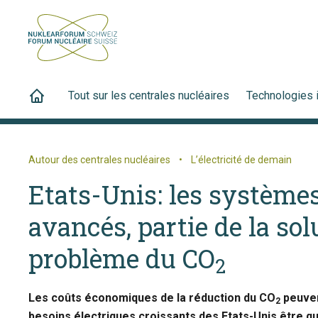
Tout sur les centrales nucléaires
Technologies 
Autour des centrales nucléaires
•
L’électricité de demain
Etats-Unis: les systèmes
avancés, partie de la sol
problème du CO
2
Les coûts économiques de la réduction du CO
peuven
2
besoins électriques croissants des Etats-Unis être q