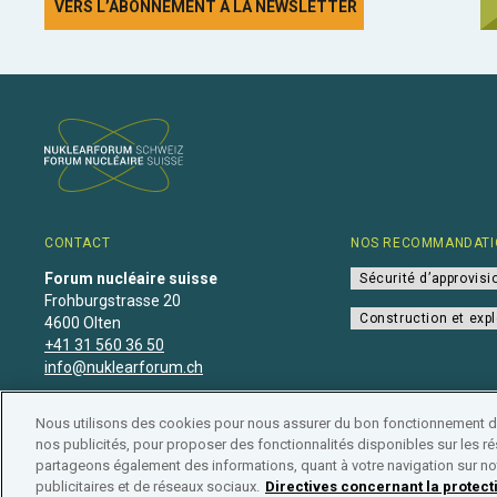
VERS L’ABONNEMENT À LA NEWSLETTER
CONTACT
NOS RECOMMANDATI
Forum nucléaire suisse
Sécurité d’approvis
Frohburgstrasse 20
Construction et expl
4600 Olten
+41 31 560 36 50
info@nuklearforum.ch
Nous utilisons des cookies pour nous assurer du bon fonctionnement de 
nos publicités, pour proposer des fonctionnalités disponibles sur les rés
partageons également des informations, quant à votre navigation sur not
Déclaration de confidentialité
•
Impressum
•
Affiliation
publicitaires et de réseaux sociaux.
Directives concernant la protec