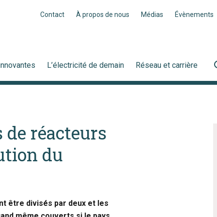
Contact
À propos de nous
Médias
Évènements
innovantes
L’électricité de demain
Réseau et carrière
 de réacteurs
ution du
t être divisés par deux et les
uand même couverts si le pays