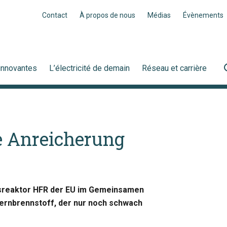
Contact
À propos de nous
Médias
Évènements
innovantes
L’électricité de demain
Réseau et carrière
e Anreicherung
ngsreaktor HFR der EU im Gemeinsamen
ernbrennstoff, der nur noch schwach