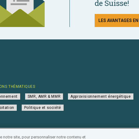
de Suisse!
LES AVANTAGES E
ONS THÉMATIQUES
ionnement
SMR, AMR & MMR
Approvisionnement énergétique
oitation
Politique et société
notre site, pour personnaliser notre contenu et