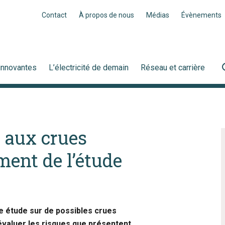
Contact
À propos de nous
Médias
Évènements
innovantes
L’électricité de demain
Réseau et carrière
é aux crues
ment de l’étude
ne étude sur de possibles crues
éévaluer les risques que présentent