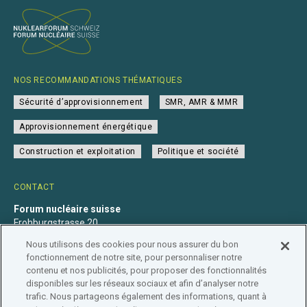
NOS RECOMMANDATIONS THÉMATIQUES
Sécurité d’approvisionnement
SMR, AMR & MMR
Approvisionnement énergétique
Construction et exploitation
Politique et société
CONTACT
Forum nucléaire suisse
Frohburgstrasse 20
4600 Olten
Nous utilisons des cookies pour nous assurer du bon
+41 31 560 36 50
fonctionnement de notre site, pour personnaliser notre
info@nuklearforum.ch
contenu et nos publicités, pour proposer des fonctionnalités
disponibles sur les réseaux sociaux et afin d’analyser notre
trafic. Nous partageons également des informations, quant à