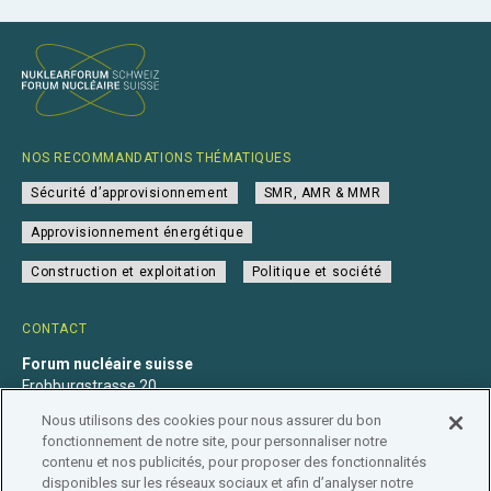
NOS RECOMMANDATIONS THÉMATIQUES
Sécurité d’approvisionnement
SMR, AMR & MMR
Approvisionnement énergétique
Construction et exploitation
Politique et société
CONTACT
Forum nucléaire suisse
Frohburgstrasse 20
4600 Olten
Nous utilisons des cookies pour nous assurer du bon
+41 31 560 36 50
fonctionnement de notre site, pour personnaliser notre
info@nuklearforum.ch
contenu et nos publicités, pour proposer des fonctionnalités
disponibles sur les réseaux sociaux et afin d’analyser notre