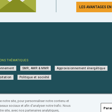
LES AVANTAGES E
ONS THÉMATIQUES
ionnement
SMR, AMR & MMR
Approvisionnement énergétique
oitation
Politique et société
notre site, pour personnaliser notre contenu et
eaux sociaux et afin d’analyser notre trafic. Nous
Para
re site, avec nos partenaires analytiques,
•
Répertoire des entreprises