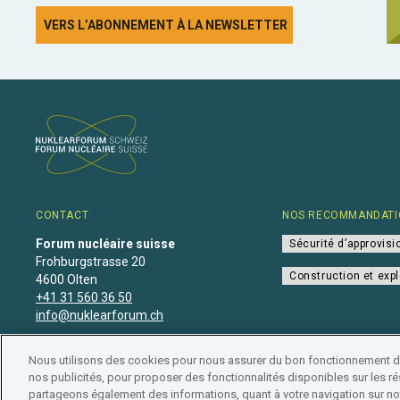
VERS L’ABONNEMENT À LA NEWSLETTER
CONTACT
NOS RECOMMANDATI
Forum nucléaire suisse
Sécurité d’approvis
Frohburgstrasse 20
Construction et expl
4600 Olten
+41 31 560 36 50
info@nuklearforum.ch
Nous utilisons des cookies pour nous assurer du bon fonctionnement de 
nos publicités, pour proposer des fonctionnalités disponibles sur les rés
partageons également des informations, quant à votre navigation sur not
Déclaration de confidentialité
•
Impressum
•
Affiliation