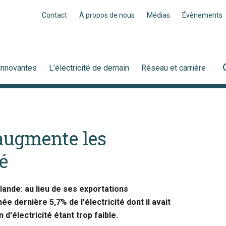
Contact
À propos de nous
Médias
Évènements
innovantes
L’électricité de demain
Réseau et carrière
 augmente les
é
nlande: au lieu de ses exportations
née dernière 5,7% de l'électricité dont il avait
 d'électricité étant trop faible.