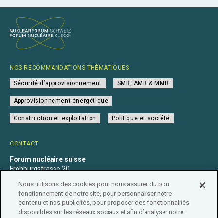
NOS RECOMMANDATIONS THÉMATIQUES
Sécurité d’approvisionnement
SMR, AMR & MMR
Approvisionnement énergétique
Construction et exploitation
Politique et société
CONTACT
Forum nucléaire suisse
Frohburgstrasse 20
4600 Olten
Nous utilisons des cookies pour nous assurer du bon
+41 31 560 36 50
fonctionnement de notre site, pour personnaliser notre
info@nuklearforum.ch
contenu et nos publicités, pour proposer des fonctionnalités
disponibles sur les réseaux sociaux et afin d’analyser notre