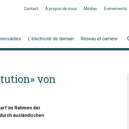
Contact
À propos de nous
Médias
Évènements
innovantes
L’électricité de demain
Réseau et carrière
itution» von
darf im Rahmen der
 durch ausländischen