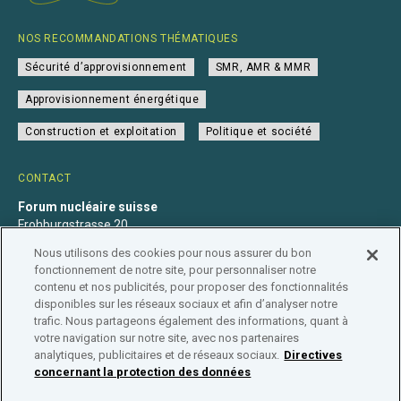
NOS RECOMMANDATIONS THÉMATIQUES
Sécurité d’approvisionnement
SMR, AMR & MMR
Approvisionnement énergétique
Construction et exploitation
Politique et société
CONTACT
Forum nucléaire suisse
Frohburgstrasse 20
4600 Olten
Nous utilisons des cookies pour nous assurer du bon
+41 31 560 36 50
fonctionnement de notre site, pour personnaliser notre
info@nuklearforum.ch
contenu et nos publicités, pour proposer des fonctionnalités
disponibles sur les réseaux sociaux et afin d’analyser notre
trafic. Nous partageons également des informations, quant à
votre navigation sur notre site, avec nos partenaires
analytiques, publicitaires et de réseaux sociaux.
Directives
Déclaration de confidentialité
Impressum
Affiliation
concernant la protection des données
Répertoire des entreprises