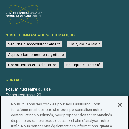
NOS RECOMMANDATIONS THÉMATIQUES
Sécurité d’approvisionnement
SMR, AMR & MMR
Approvisionnement énergétique
Construction et exploitation
Politique et société
CONTACT
Forum nucléaire suisse
Frohburgstrasse 20
4600 Olten
Nous utilisons des cookies pour nous assurer du bon
+41 31 560 36 50
fonctionnement de notre site, pour personnaliser notre
info@nuklearforum.ch
contenu et nos publicités, pour proposer des fonctionnalités
disponibles sur les réseaux sociaux et afin d’analyser notre
trafic. Nous partageons également des informations, quant à