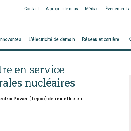
Contact
À propos de nous
Médias
Évènements
innovantes
L’électricité de demain
Réseau et carrière
re en service
ales nucléaires
ectric Power (Tepco) de remettre en