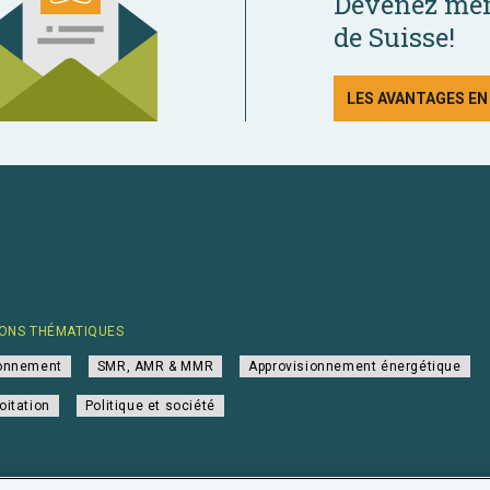
Devenez mem
de Suisse!
LES AVANTAGES E
ONS THÉMATIQUES
ionnement
SMR, AMR & MMR
Approvisionnement énergétique
oitation
Politique et société