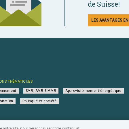
de Suisse!
LES AVANTAGES E
ONS THÉMATIQUES
ionnement
SMR, AMR & MMR
Approvisionnement énergétique
oitation
Politique et société
notre site, pour personnaliser notre contenu et