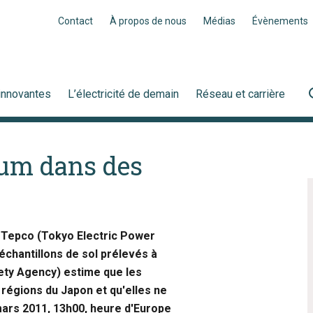
Contact
À propos de nous
Médias
Évènements
innovantes
L’électricité de demain
Réseau et carrière
ium dans des
 Tepco (Tokyo Electric Power
chantillons de sol prélevés à
fety Agency) estime que les
régions du Japon et qu'elles ne
mars 2011, 13h00, heure d'Europe