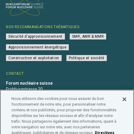
NOS RECOMMANDATIONS THÉMATIQUES
Sécurité d’approvisionnement
SMR, AMR & MMR
Approvisionnement énergétique
Construction et exploitation
Politique et société
CONTACT
Forum nucléaire suisse
Frohburgstrasse 20
4600 Olten
Nous utilisons des cookies pour nous assurer du bon
+41 31 560 36 50
fonctionnement de notre site, pour personnaliser notre
info@nuklearforum.ch
contenu et nos publicités, pour proposer des fonctionnalités
disponibles sur les réseaux sociaux et afin d’analyser notre
trafic. Nous partageons également des informations, quant à
votre navigation sur notre site, avec nos partenaires
analytiques, publicitaires et de réseaux sociaux.
Directives