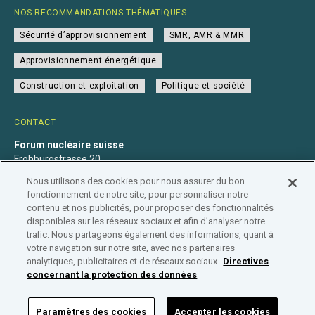
NOS RECOMMANDATIONS THÉMATIQUES
Sécurité d’approvisionnement
SMR, AMR & MMR
Approvisionnement énergétique
Construction et exploitation
Politique et société
CONTACT
Forum nucléaire suisse
Frohburgstrasse 20
4600 Olten
Nous utilisons des cookies pour nous assurer du bon
+41 31 560 36 50
fonctionnement de notre site, pour personnaliser notre
info@nuklearforum.ch
contenu et nos publicités, pour proposer des fonctionnalités
disponibles sur les réseaux sociaux et afin d’analyser notre
trafic. Nous partageons également des informations, quant à
votre navigation sur notre site, avec nos partenaires
analytiques, publicitaires et de réseaux sociaux.
Directives
Déclaration de confidentialité
Impressum
Affiliation
concernant la protection des données
Répertoire des entreprises
Paramètres des cookies
Accepter les cookies