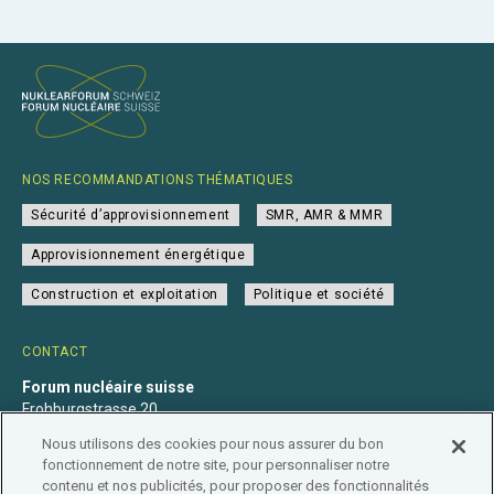
NOS RECOMMANDATIONS THÉMATIQUES
Sécurité d’approvisionnement
SMR, AMR & MMR
Approvisionnement énergétique
Construction et exploitation
Politique et société
CONTACT
Forum nucléaire suisse
Frohburgstrasse 20
4600 Olten
Nous utilisons des cookies pour nous assurer du bon
+41 31 560 36 50
fonctionnement de notre site, pour personnaliser notre
info@nuklearforum.ch
contenu et nos publicités, pour proposer des fonctionnalités