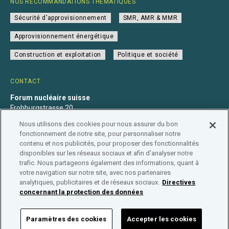
NOS RECOMMANDATIONS THÉMATIQUES
Sécurité d’approvisionnement
SMR, AMR & MMR
Approvisionnement énergétique
Construction et exploitation
Politique et société
CONTACT
Forum nucléaire suisse
Frohburgstrasse 20
4600 Olten
Nous utilisons des cookies pour nous assurer du bon
+41 31 560 36 50
fonctionnement de notre site, pour personnaliser notre
info@nuklearforum.ch
contenu et nos publicités, pour proposer des fonctionnalités
disponibles sur les réseaux sociaux et afin d’analyser notre
trafic. Nous partageons également des informations, quant à
votre navigation sur notre site, avec nos partenaires
analytiques, publicitaires et de réseaux sociaux.
Directives
Déclaration de confidentialité
Impressum
Affiliation
concernant la protection des données
Répertoire des entreprises
Paramètres des cookies
Accepter les cookies
FORUM NUCLÉAIRE SUISSE © 2026