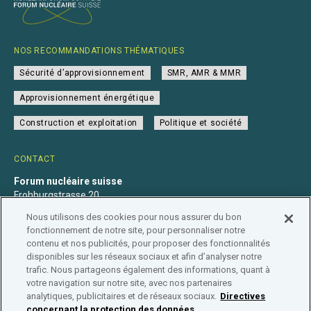
NOS RECOMMANDATIONS THÉMATIQUES
Sécurité d’approvisionnement
SMR, AMR & MMR
Approvisionnement énergétique
Construction et exploitation
Politique et société
CONTACT
Forum nucléaire suisse
Frohburgstrasse 20
4600 Olten
Nous utilisons des cookies pour nous assurer du bon
+41 31 560 36 50
fonctionnement de notre site, pour personnaliser notre
info@nuklearforum.ch
contenu et nos publicités, pour proposer des fonctionnalités
disponibles sur les réseaux sociaux et afin d’analyser notre
trafic. Nous partageons également des informations, quant à
votre navigation sur notre site, avec nos partenaires
analytiques, publicitaires et de réseaux sociaux.
Directives
Déclaration de confidentialité
Impressum
Affiliation
concernant la protection des données