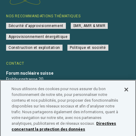
NOS RECOMMANDATIONS THÉMATIQUES
Sécurité d’approvisionnement
SMR, AMR & MMR
Approvisionnement énergétique
Construction et exploitation
Politique et société
CONTACT
Forum nucléaire suisse
Frohburgstrasse 20
4600 Olten
Nous utilisons des cookies pour nous assurer du bon
+41 31 560 36 50
fonctionnement de notre site, pour personnaliser notre
info@nuklearforum.ch
contenu et nos publicités, pour proposer des fonctionnalités
disponibles sur les réseaux sociaux et afin d’analyser notre
trafic. Nous partageons également des informations, quant à
votre navigation sur notre site, avec nos partenaires
analytiques, publicitaires et de réseaux sociaux.
Directives
Déclaration de confidentialité
Impressum
Affiliation
concernant la protection des données