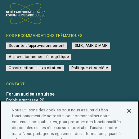
NOS RECOMMANDATIONS THÉMATIQUES
Sécurité d’approvisionnement
SMR, AMR & MMR
Approvisionnement énergétique
Construction et exploitation
Politique et société
CONTACT
Forum nucléaire suisse
Frohburgstrasse 20
4600 Olten
Nous utilisons des cookies pour nous assurer du bon
+41 31 560 36 50
fonctionnement de notre site, pour personnaliser notre
info@nuklearforum.ch
contenu et nos publicités, pour proposer des fonctionnalités
disponibles sur les réseaux sociaux et afin d’analyser notre
trafic. Nous partageons également des informations, quant à