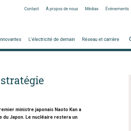
Contact
À propos de nous
Médias
Évènements
innovantes
L’électricité de demain
Réseau et carrière
stratégie
Premier ministre japonais Naoto Kan a
e du Japon. Le nucléaire restera un