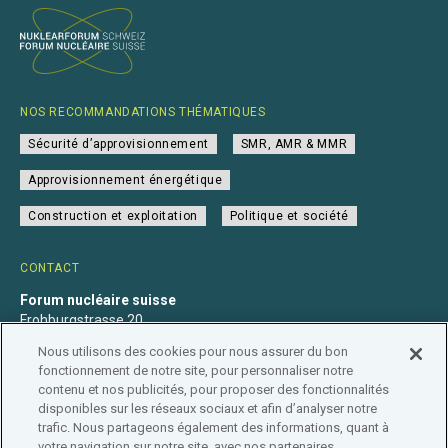
NOS RECOMMANDATIONS THÉMATIQUES
Sécurité d’approvisionnement
SMR, AMR & MMR
Approvisionnement énergétique
Construction et exploitation
Politique et société
CONTACT
Forum nucléaire suisse
Frohburgstrasse 20
4600 Olten
Nous utilisons des cookies pour nous assurer du bon
+41 31 560 36 50
fonctionnement de notre site, pour personnaliser notre
info@nuklearforum.ch
contenu et nos publicités, pour proposer des fonctionnalités
disponibles sur les réseaux sociaux et afin d’analyser notre
trafic. Nous partageons également des informations, quant à
votre navigation sur notre site, avec nos partenaires