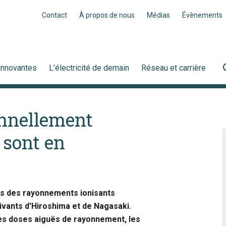
Contact
À propos de nous
Médias
Évènements
innovantes
L’électricité de demain
Réseau et carrière
onnellement
 sont en
res des rayonnements ionisants
ivants d'Hiroshima et de Nagasaki.
 des doses aiguës de rayonnement, les