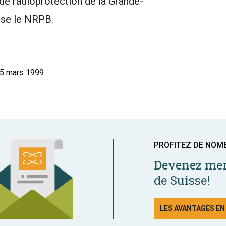
 de radioprotection de la Grande-
ise le NRPB.
15 mars 1999
PROFITEZ DE NOM
Devenez mem
de Suisse!
LES AVANTAGES E