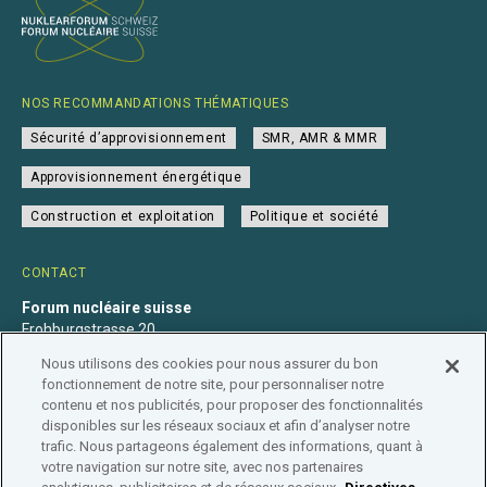
NOS RECOMMANDATIONS THÉMATIQUES
Sécurité d’approvisionnement
SMR, AMR & MMR
Approvisionnement énergétique
Construction et exploitation
Politique et société
CONTACT
Forum nucléaire suisse
Frohburgstrasse 20
4600 Olten
Nous utilisons des cookies pour nous assurer du bon
+41 31 560 36 50
fonctionnement de notre site, pour personnaliser notre
info@nuklearforum.ch
contenu et nos publicités, pour proposer des fonctionnalités
disponibles sur les réseaux sociaux et afin d’analyser notre
trafic. Nous partageons également des informations, quant à
votre navigation sur notre site, avec nos partenaires