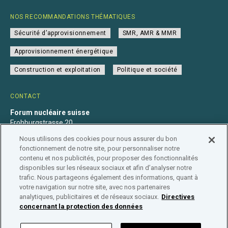
NOS RECOMMANDATIONS THÉMATIQUES
Sécurité d’approvisionnement
SMR, AMR & MMR
Approvisionnement énergétique
Construction et exploitation
Politique et société
CONTACT
Forum nucléaire suisse
Frohburgstrasse 20
4600 Olten
Nous utilisons des cookies pour nous assurer du bon
+41 31 560 36 50
fonctionnement de notre site, pour personnaliser notre
info@nuklearforum.ch
contenu et nos publicités, pour proposer des fonctionnalités
disponibles sur les réseaux sociaux et afin d’analyser notre
trafic. Nous partageons également des informations, quant à
votre navigation sur notre site, avec nos partenaires
analytiques, publicitaires et de réseaux sociaux.
Directives
Déclaration de confidentialité
Impressum
Affiliation
concernant la protection des données
Répertoire des entreprises