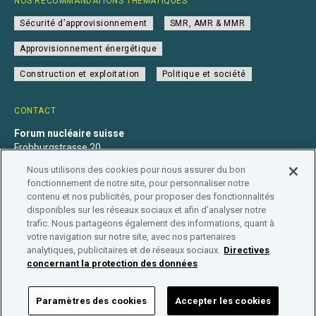
NOS RECOMMANDATIONS THÉMATIQUES
Sécurité d’approvisionnement
SMR, AMR & MMR
Approvisionnement énergétique
Construction et exploitation
Politique et société
CONTACT
Forum nucléaire suisse
Frohburgstrasse 20
4600 Olten
Nous utilisons des cookies pour nous assurer du bon
+41 31 560 36 50
fonctionnement de notre site, pour personnaliser notre
info@nuklearforum.ch
contenu et nos publicités, pour proposer des fonctionnalités
disponibles sur les réseaux sociaux et afin d’analyser notre
trafic. Nous partageons également des informations, quant à
votre navigation sur notre site, avec nos partenaires
analytiques, publicitaires et de réseaux sociaux.
Directives
Déclaration de confidentialité
Impressum
Affiliation
concernant la protection des données
Répertoire des entreprises
Paramètres des cookies
Accepter les cookies
FORUM NUCLÉAIRE SUISSE © 2026