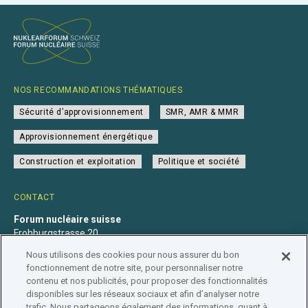
NOS RECOMMANDATIONS THÉMATIQUES
Sécurité d’approvisionnement
SMR, AMR & MMR
Approvisionnement énergétique
Construction et exploitation
Politique et société
CONTACT
Forum nucléaire suisse
Frohburgstrasse 20
4600 Olten
Nous utilisons des cookies pour nous assurer du bon
+41 31 560 36 50
fonctionnement de notre site, pour personnaliser notre
info@nuklearforum.ch
contenu et nos publicités, pour proposer des fonctionnalités
disponibles sur les réseaux sociaux et afin d’analyser notre
trafic. Nous partageons également des informations, quant à