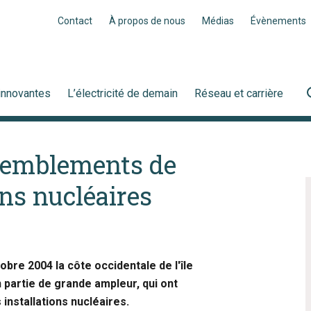
Contact
À propos de nous
Médias
Évènements
innovantes
L’électricité de demain
Réseau et carrière
tremblements de
ons nucléaires
bre 2004 la côte occidentale de l'île
 partie de grande ampleur, qui ont
nstallations nucléaires.