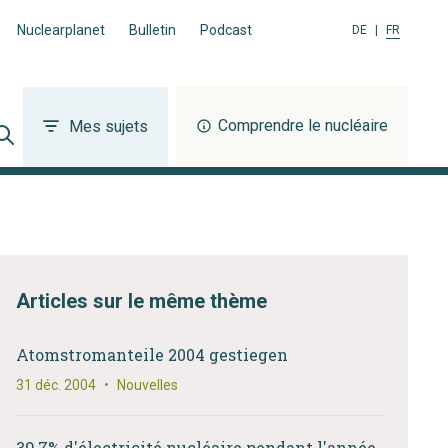
Nuclearplanet
Bulletin
Podcast
DE
|
FR
Comprendre le nucléaire
Mes sujets
Articles sur le même thème
Atomstromanteile 2004 gestiegen
31 déc. 2004
•
Nouvelles
39,7% d'électricité nucléaire pendant l'année