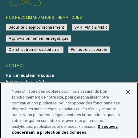
NOS RECOMMANDATIONS THÉMATIQUES
Sécurité d’approvisionnement
SMR, AMR & MMR
Approvisionnement énergétique
Construction et exploitation
Politique et société
CONTACT
Forum nucléaire suisse
Frohburgstrasse 20
4600 Olten
Nous utilisons des cookies pour nous assurer du bon
+41 31 560 36 50
fonctionnement de notre site, pour personnaliser notre
info@nuklearforum.ch
contenu et nos publicités, pour proposer des fonctionnalités
disponibles sur les réseaux sociaux et afin d’analyser notre
trafic. Nous partageons également des informations, quant à
votre navigation sur notre site, avec nos partenaires
analytiques, publicitaires et de réseaux sociaux.
Directives
Déclaration de confidentialité
Impressum
Affiliation
concernant la protection des données