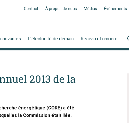
Contact
À propos de nous
Médias
Évènements
innovantes
L’électricité de demain
Réseau et carrière
nnuel 2013 de la
echerche énergétique (CORE) a été
uelles la Commission était liée.