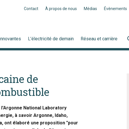
Contact
À propos de nous
Médias
Évènements
innovantes
L’électricité de demain
Réseau et carrière
aine de
ombustible
 l'Argonne National Laboratory
nergie, à savoir Argonne, Idaho,
, ont élaboré une proposition "pour